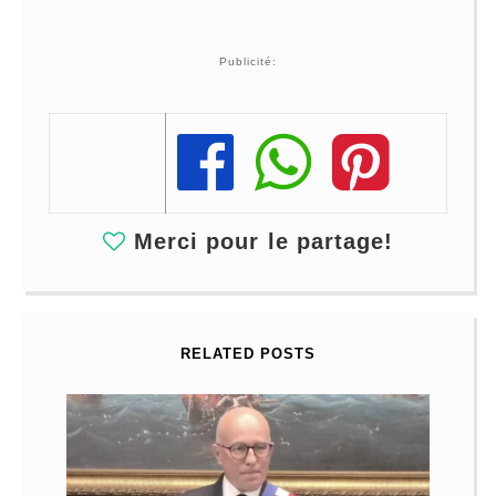
Publicité:
Share
Share
Share
Merci pour le partage!
RELATED POSTS