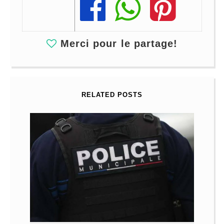
Share
Share
Share
Merci pour le partage!
RELATED POSTS