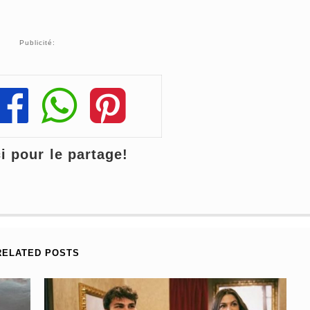
Publicité:
Share
Share
Share
 pour le partage!
RELATED POSTS