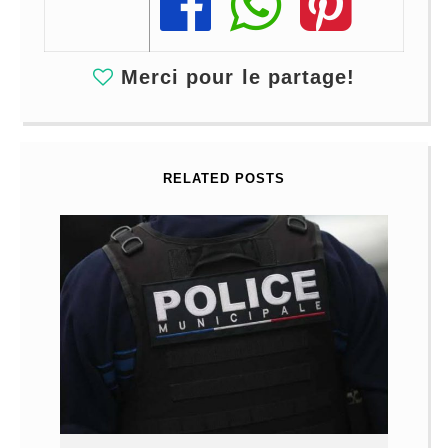
Share
Share
Share
Merci pour le partage!
RELATED POSTS