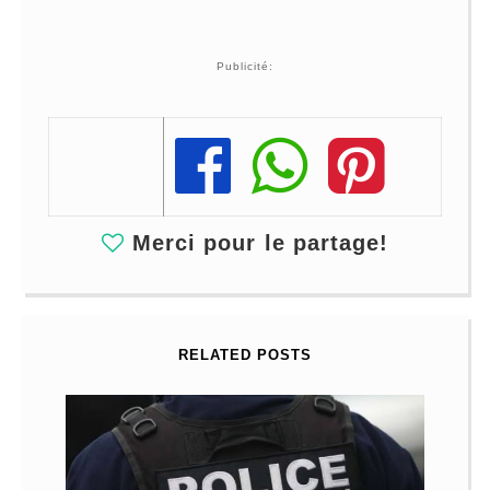
Publicité:
Share
Share
Share
Merci pour le partage!
RELATED POSTS