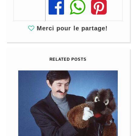
Share
Share
Share
Merci pour le partage!
RELATED POSTS