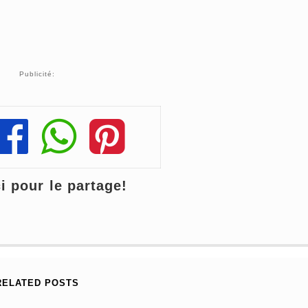
Publicité:
Share
Share
Share
 pour le partage!
RELATED POSTS