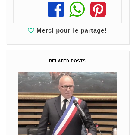
Share
Share
Share
Merci pour le partage!
RELATED POSTS