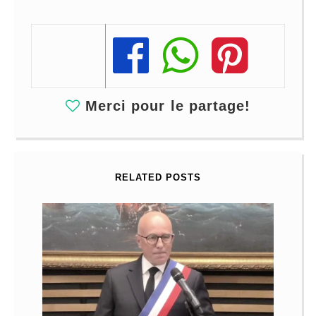
Share
Share
Share
Merci pour le partage!
RELATED POSTS