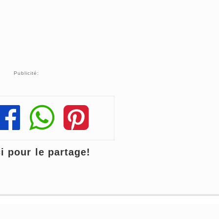
Publicité:
Share
Share
Share
 pour le partage!