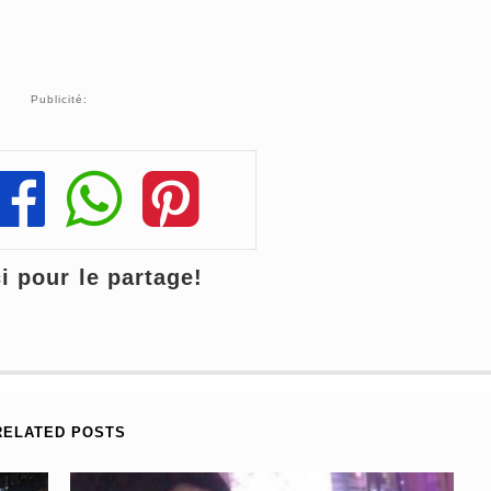
Publicité:
Share
Share
Share
 pour le partage!
RELATED POSTS