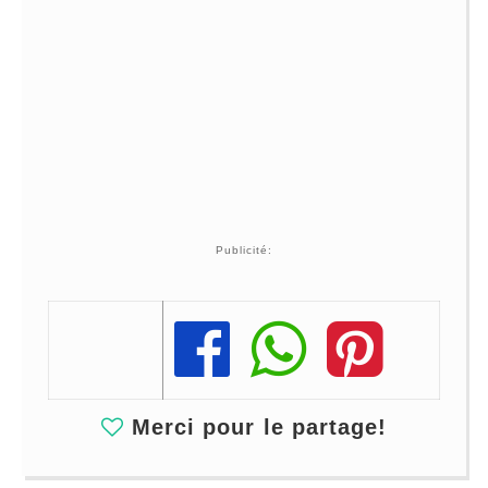
Publicité:
Share
Share
Share
Merci pour le partage!