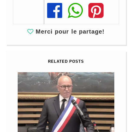
Share
Share
Share
Merci pour le partage!
RELATED POSTS