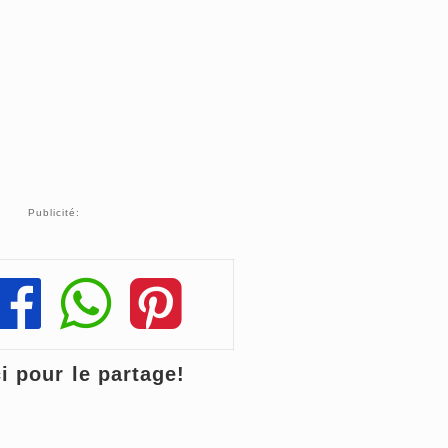
Publicité:
Share
Share
Share
 pour le partage!