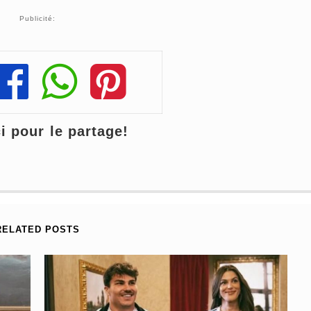
Publicité:
Share
Share
Share
 pour le partage!
RELATED POSTS