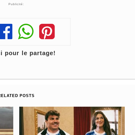
Publicité:
Share
Share
Share
 pour le partage!
RELATED POSTS