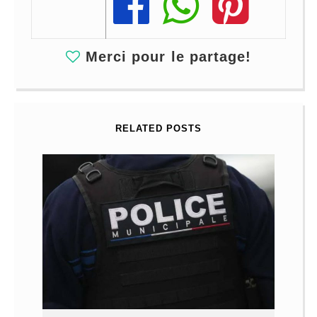
Share
Share
Share
Merci pour le partage!
RELATED POSTS