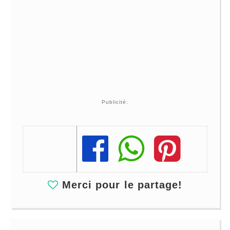
Publicité:
Share
Share
Share
Merci pour le partage!