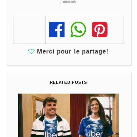
Publicité:
Share
Share
Share
Merci pour le partage!
RELATED POSTS