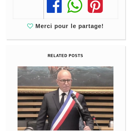
Share
Share
Share
Merci pour le partage!
RELATED POSTS